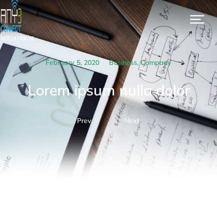
February 5, 2020
Business
,
Company
Lorem ipsum nulla dolor
Prev.
Next